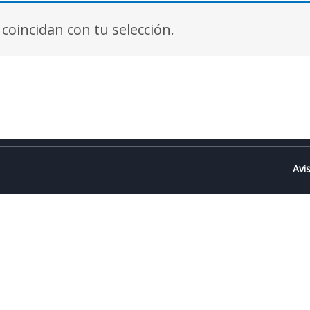
oincidan con tu selección.
Avi